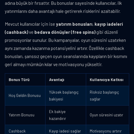
adına büyük bir fırsattır. Bu bonuslar sayesinde kullanıcılar, ilk
yatırımlarını daha avantajlı hale getirerek risklerini azaltabilir.
Mevcut kullanıcılar için ise
yatırım bonusları
,
kayıp iadeleri
(cashback)
ve
bedava dönüşler (free spins)
gibi düzenli
promosyonlar sunulur. Bu kampanyalar, oyun süresini uzatırken
aynı zamanda kazanma potansiyelini artırır. Özellikle cashback
bonusları, şanssız geçen oyun seanslarında kayıpların bir kısmını
geri almayı mümkün kılar ve motivasyonu yükseltir.
Bonus Türü
Avantajı
Kullanıcıya Katkısı
Yüksek başlangıç
Risksiz başlangıç
Hoş Geldin Bonusu
bakiyesi
sağlar
Ek bakiye
Yatırım Bonusu
Oyun süresini uzatır
kazandırır
Cashback
Kayıp iadesi sağlar
Motivasyonu artırır