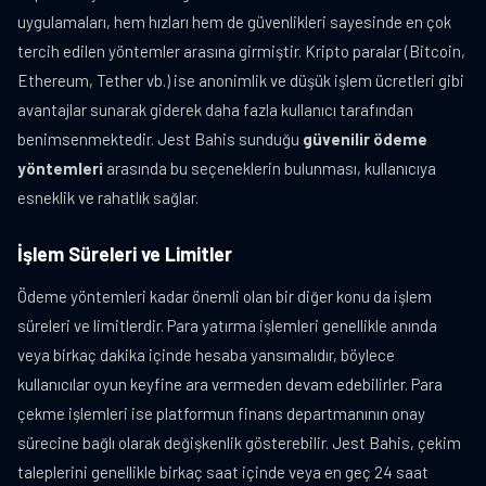
uygulamaları, hem hızları hem de güvenlikleri sayesinde en çok
tercih edilen yöntemler arasına girmiştir. Kripto paralar (Bitcoin,
Ethereum, Tether vb.) ise anonimlik ve düşük işlem ücretleri gibi
avantajlar sunarak giderek daha fazla kullanıcı tarafından
benimsenmektedir. Jest Bahis sunduğu
güvenilir ödeme
yöntemleri
arasında bu seçeneklerin bulunması, kullanıcıya
esneklik ve rahatlık sağlar.
İşlem Süreleri ve Limitler
Ödeme yöntemleri kadar önemli olan bir diğer konu da işlem
süreleri ve limitlerdir. Para yatırma işlemleri genellikle anında
veya birkaç dakika içinde hesaba yansımalıdır, böylece
kullanıcılar oyun keyfine ara vermeden devam edebilirler. Para
çekme işlemleri ise platformun finans departmanının onay
sürecine bağlı olarak değişkenlik gösterebilir. Jest Bahis, çekim
taleplerini genellikle birkaç saat içinde veya en geç 24 saat