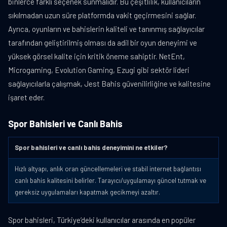
binlerce farklı seçenek sunmalıdır. Bu çeşitlilik, kullanıcıların
sıkılmadan uzun süre platformda vakit geçirmesini sağlar.
Ayrıca, oyunların ve bahislerin kaliteli ve tanınmış sağlayıcılar
tarafından geliştirilmiş olması da adil bir oyun deneyimi ve
yüksek görsel kalite için kritik öneme sahiptir. NetEnt,
Microgaming, Evolution Gaming, Ezugi gibi sektör lideri
sağlayıcılarla çalışmak, Jest Bahis güvenilirliğine ve kalitesine
işaret eder.
Spor Bahisleri ve Canlı Bahis
Spor bahisleri ve canlı bahis deneyimini ne etkiler?
Hızlı altyapı, anlık oran güncellemeleri ve stabil internet bağlantısı
canlı bahis kalitesini belirler. Tarayıcı/uygulamayı güncel tutmak ve
gereksiz uygulamaları kapatmak gecikmeyi azaltır.
Spor bahisleri, Türkiye’deki kullanıcılar arasında en popüler