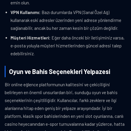
emin olun.
VPN Kullanımı:
Bazı durumlarda VPN (Sanal Özel Ağ)
kullanarak eski adresler üzerinden yeni adrese yönlendirme
sağlanabilir, ancak bu her zaman kesin bir çözüm değildir.
Müşteri Hizmetleri:
Eğer daha önceki bir iletişiminiz varsa,
e-posta yoluyla müşteri hizmetlerinden güncel adresi talep
edebilirsiniz.
Oyun ve Bahis Seçenekleri Yelpazesi
Bir online eğlence platformunun kalitesini ve çekiciliğini
belirleyen en önemli unsurlardan biri, sunduğu oyun ve bahis
seçeneklerinin çeşitliliğidir. Kullanıcılar, farklı zevklere ve ilgi
alanlarına hitap eden geniş bir yelpaze arayışındadır. İyi bir
platform, klasik spor bahislerinden en yeni slot oyunlarına, canlı
casino heyecanından e-spor turnuvalarına kadar yüzlerce, hatta