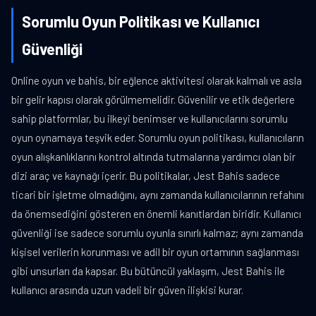
Sorumlu Oyun Politikası ve Kullanıcı
Güvenliği
Online oyun ve bahis, bir eğlence aktivitesi olarak kalmalı ve asla
bir gelir kapısı olarak görülmemelidir. Güvenilir ve etik değerlere
sahip platformlar, bu ilkeyi benimser ve kullanıcılarını sorumlu
oyun oynamaya teşvik eder. Sorumlu oyun politikası, kullanıcıların
oyun alışkanlıklarını kontrol altında tutmalarına yardımcı olan bir
dizi araç ve kaynağı içerir. Bu politikalar, Jest Bahis sadece
ticari bir işletme olmadığını, aynı zamanda kullanıcılarının refahını
da önemsediğini gösteren en önemli kanıtlardan biridir. Kullanıcı
güvenliği ise sadece sorumlu oyunla sınırlı kalmaz; aynı zamanda
kişisel verilerin korunması ve adil bir oyun ortamının sağlanması
gibi unsurları da kapsar. Bu bütüncül yaklaşım, Jest Bahis ile
kullanıcı arasında uzun vadeli bir güven ilişkisi kurar.