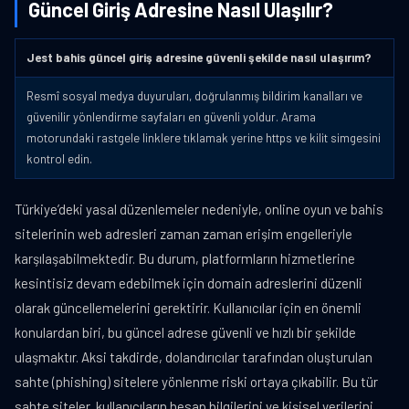
Güncel Giriş Adresine Nasıl Ulaşılır?
Jest bahis güncel giriş adresine güvenli şekilde nasıl ulaşırım?
Resmî sosyal medya duyuruları, doğrulanmış bildirim kanalları ve
güvenilir yönlendirme sayfaları en güvenli yoldur. Arama
motorundaki rastgele linklere tıklamak yerine https ve kilit simgesini
kontrol edin.
Türkiye’deki yasal düzenlemeler nedeniyle, online oyun ve bahis
sitelerinin web adresleri zaman zaman erişim engelleriyle
karşılaşabilmektedir. Bu durum, platformların hizmetlerine
kesintisiz devam edebilmek için domain adreslerini düzenli
olarak güncellemelerini gerektirir. Kullanıcılar için en önemli
konulardan biri, bu güncel adrese güvenli ve hızlı bir şekilde
ulaşmaktır. Aksi takdirde, dolandırıcılar tarafından oluşturulan
sahte (phishing) sitelere yönlenme riski ortaya çıkabilir. Bu tür
sahte siteler, kullanıcıların hesap bilgilerini ve kişisel verilerini