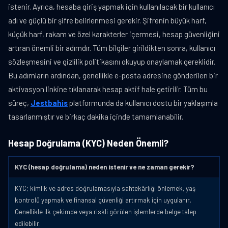
istenir. Ayrıca, hesaba giriş yapmak için kullanılacak bir kullanıcı
adı ve güçlü bir şifre belirlenmesi gerekir. Şifrenin büyük harf,
küçük harf, rakam ve özel karakterler içermesi, hesap güvenliğini
artıran önemli bir adımdır. Tüm bilgiler girildikten sonra, kullanıcı
sözleşmesini ve gizlilik politikasını okuyup onaylamak gereklidir.
Bu adımların ardından, genellikle e-posta adresine gönderilen bir
aktivasyon linkine tıklanarak hesap aktif hale getirilir. Tüm bu
süreç,
Jestbahis
platformunda da kullanıcı dostu bir yaklaşımla
tasarlanmıştır ve birkaç dakika içinde tamamlanabilir.
Hesap Doğrulama (KYC) Neden Önemli?
KYC (hesap doğrulama) neden istenir ve ne zaman gerekir?
KYC; kimlik ve adres doğrulamasıyla sahtekârlığı önlemek, yaş
kontrolü yapmak ve finansal güvenliği artırmak için uygulanır.
Genellikle ilk çekimde veya riskli görülen işlemlerde belge talep
edilebilir.