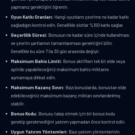
yapmanız gerektiğini öğrenin.
Oyun Katkı Oranları:
Hangi oyunların çevrime ne kadar katkı
sağladığını kontrol edin. Genellikle slotlar %100 katkı sağlar.
Geçerlilik Süresi:
Bonusun ne kadar süre içinde kullanılması
ve çevrim şartlarının tamamlanması gerektiğini bilin.
Genellikle bu süre 7 ila 30 gün arasında değişir.
Maksimum Bahis Limiti:
Bonus aktifken tek bir elde veya
spin’de yapabileceğiniz maksimum bahis miktarını
aşmamaya dikkat edin.
Maksimum Kazanç Sınırı:
Bazı bonuslarda, bonustan elde
edebileceğiniz maksimum kazanç miktarı sınırlandırılmış
olabilir.
Bonus Kodu:
Bonusu talep etmek için bir bonus kodu
gerekip gerekmediğini yatırım yapmadan önce kontrol edin.
Uygun Yatırım Yöntemleri:
Bazı yatırım yöntemlerinin