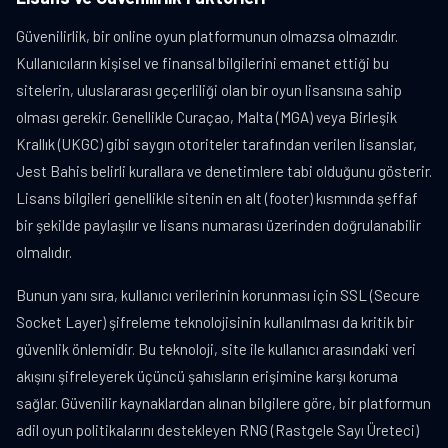
Güvenilirlik, bir online oyun platformunun olmazsa olmazıdır.
Kullanıcıların kişisel ve finansal bilgilerini emanet ettiği bu
sitelerin, uluslararası geçerliliği olan bir oyun lisansına sahip
olması gerekir. Genellikle Curaçao, Malta (MGA) veya Birleşik
Krallık (UKGC) gibi saygın otoriteler tarafından verilen lisanslar,
Jest Bahis belirli kurallara ve denetimlere tabi olduğunu gösterir.
Lisans bilgileri genellikle sitenin en alt (footer) kısmında şeffaf
bir şekilde paylaşılır ve lisans numarası üzerinden doğrulanabilir
olmalıdır.
Bunun yanı sıra, kullanıcı verilerinin korunması için SSL (Secure
Socket Layer) şifreleme teknolojisinin kullanılması da kritik bir
güvenlik önlemidir. Bu teknoloji, site ile kullanıcı arasındaki veri
akışını şifreleyerek üçüncü şahısların erişimine karşı koruma
sağlar. Güvenilir kaynaklardan alınan bilgilere göre, bir platformun
adil oyun politikalarını destekleyen RNG (Rastgele Sayı Üreteci)