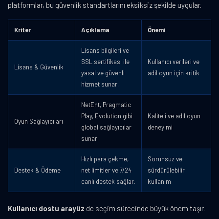
platformlar, bu güvenlik standartlarını eksiksiz şekilde uygular.
Kriter
Açıklama
Önemi
Lisans bilgileri ve
SSL sertifikası ile
Kullanıcı verileri ve
Lisans & Güvenlik
yasal ve güvenli
adil oyun için kritik
hizmet sunar.
NetEnt, Pragmatic
Play, Evolution gibi
Kaliteli ve adil oyun
Oyun Sağlayıcıları
global sağlayıcılar
deneyimi
sunar.
Hızlı para çekme,
Sorunsuz ve
Destek & Ödeme
net limitler ve 7/24
sürdürülebilir
canlı destek sağlar.
kullanım
Kullanıcı dostu arayüz
de seçim sürecinde büyük önem taşır.