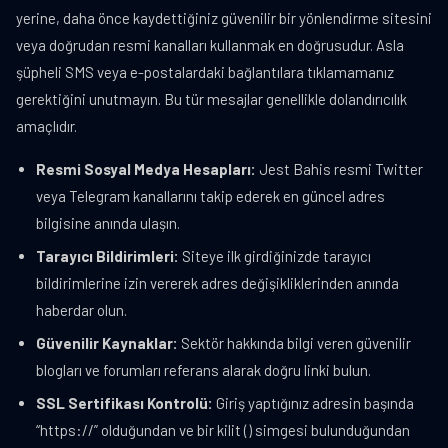
yerine, daha önce kaydettiğiniz güvenilir bir yönlendirme sitesini
veya doğrudan resmi kanalları kullanmak en doğrusudur. Asla
şüpheli SMS veya e-postalardaki bağlantılara tıklamamanız
gerektiğini unutmayın. Bu tür mesajlar genellikle dolandırıcılık
amaçlıdır.
Resmi Sosyal Medya Hesapları:
Jest Bahis resmi Twitter
veya Telegram kanallarını takip ederek en güncel adres
bilgisine anında ulaşın.
Tarayıcı Bildirimleri:
Siteye ilk girdiğinizde tarayıcı
bildirimlerine izin vererek adres değişikliklerinden anında
haberdar olun.
Güvenilir Kaynaklar:
Sektör hakkında bilgi veren güvenilir
blogları ve forumları referans alarak doğru linki bulun.
SSL Sertifikası Kontrolü:
Giriş yaptığınız adresin başında
“https://” olduğundan ve bir kilit () simgesi bulunduğundan