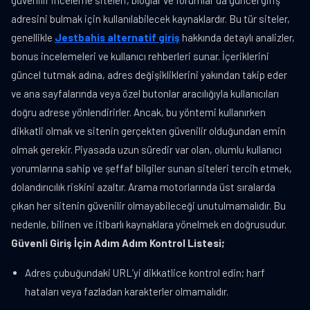
güvenilir inceleme siteleri, bloglar ve forumlar da güncel giriş
adresini bulmak için kullanılabilecek kaynaklardır. Bu tür siteler,
genellikle
Jestbahis alternatif giriş
hakkında detaylı analizler,
bonus incelemeleri ve kullanıcı rehberleri sunar. İçeriklerini
güncel tutmak adına, adres değişikliklerini yakından takip eder
ve ana sayfalarında veya özel butonlar aracılığıyla kullanıcıları
doğru adrese yönlendirirler. Ancak, bu yöntemi kullanırken
dikkatli olmak ve sitenin gerçekten güvenilir olduğundan emin
olmak gerekir. Piyasada uzun süredir var olan, olumlu kullanıcı
yorumlarına sahip ve şeffaf bilgiler sunan siteleri tercih etmek,
dolandırıcılık riskini azaltır. Arama motorlarında üst sıralarda
çıkan her sitenin güvenilir olmayabileceği unutulmamalıdır. Bu
nedenle, bilinen ve itibarlı kaynaklara yönelmek en doğrusudur.
Güvenli Giriş İçin Adım Adım Kontrol Listesi;
Adres çubuğundaki URL’yi dikkatlice kontrol edin; harf
hataları veya fazladan karakterler olmamalıdır.