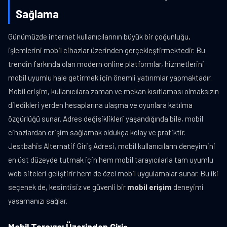
Sağlama
Günümüzde internet kullanıcılarının büyük bir çoğunluğu,
işlemlerini mobil cihazlar üzerinden gerçekleştirmektedir. Bu
trendin farkında olan modern online platformlar, hizmetlerini
mobil uyumlu hale getirmek için önemli yatırımlar yapmaktadır.
Mobil erişim, kullanıcılara zaman ve mekan kısıtlaması olmaksızın
diledikleri yerden hesaplarına ulaşma ve oyunlara katılma
özgürlüğü sunar. Adres değişiklikleri yaşandığında bile, mobil
cihazlardan erişim sağlamak oldukça kolay ve pratiktir.
Jestbahis Alternatif Giriş Adresi, mobil kullanıcıların deneyimini
en üst düzeyde tutmak için hem mobil tarayıcılarla tam uyumlu
web siteleri geliştirir hem de özel mobil uygulamalar sunar. Bu iki
seçenek de, kesintisiz ve güvenli bir
mobil erişim
deneyimi
yaşamanızı sağlar.