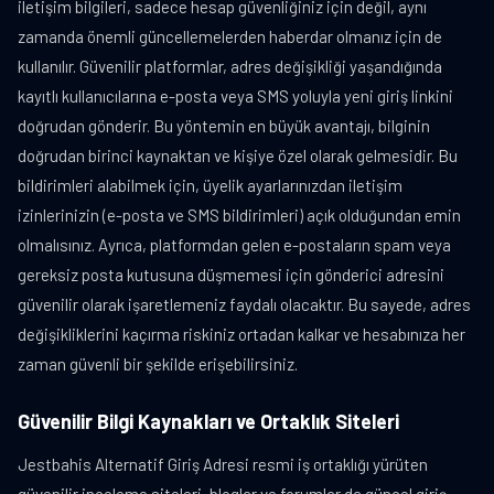
iletişim bilgileri, sadece hesap güvenliğiniz için değil, aynı
zamanda önemli güncellemelerden haberdar olmanız için de
kullanılır. Güvenilir platformlar, adres değişikliği yaşandığında
kayıtlı kullanıcılarına e-posta veya SMS yoluyla yeni giriş linkini
doğrudan gönderir. Bu yöntemin en büyük avantajı, bilginin
doğrudan birinci kaynaktan ve kişiye özel olarak gelmesidir. Bu
bildirimleri alabilmek için, üyelik ayarlarınızdan iletişim
izinlerinizin (e-posta ve SMS bildirimleri) açık olduğundan emin
olmalısınız. Ayrıca, platformdan gelen e-postaların spam veya
gereksiz posta kutusuna düşmemesi için gönderici adresini
güvenilir olarak işaretlemeniz faydalı olacaktır. Bu sayede, adres
değişikliklerini kaçırma riskiniz ortadan kalkar ve hesabınıza her
zaman güvenli bir şekilde erişebilirsiniz.
Güvenilir Bilgi Kaynakları ve Ortaklık Siteleri
Jestbahis Alternatif Giriş Adresi resmi iş ortaklığı yürüten