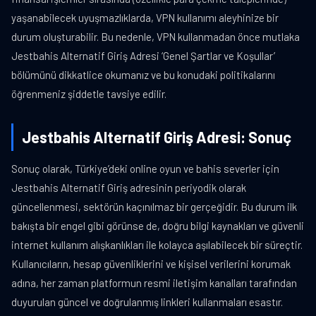
yaşanabilecek uyuşmazlıklarda, VPN kullanımı aleyhinize bir
durum oluşturabilir. Bu nedenle, VPN kullanmadan önce mutlaka
Jestbahis Alternatif Giriş Adresi ‘Genel Şartlar ve Koşullar’
bölümünü dikkatlice okumanız ve bu konudaki politikalarını
öğrenmeniz şiddetle tavsiye edilir.
Jestbahis Alternatif Giriş Adresi: Sonuç
Sonuç olarak, Türkiye’deki online oyun ve bahis severler için
Jestbahis Alternatif Giriş adresinin periyodik olarak
güncellenmesi, sektörün kaçınılmaz bir gerçeğidir. Bu durum ilk
bakışta bir engel gibi görünse de, doğru bilgi kaynakları ve güvenli
internet kullanım alışkanlıkları ile kolayca aşılabilecek bir süreçtir.
Kullanıcıların, hesap güvenliklerini ve kişisel verilerini korumak
adına, her zaman platformun resmi iletişim kanalları tarafından
duyurulan güncel ve doğrulanmış linkleri kullanmaları esastır.