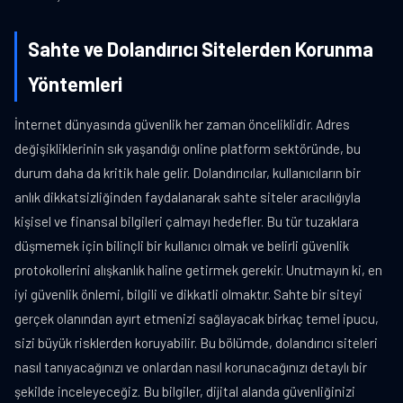
Sahte ve Dolandırıcı Sitelerden Korunma
Yöntemleri
İnternet dünyasında güvenlik her zaman önceliklidir. Adres
değişikliklerinin sık yaşandığı online platform sektöründe, bu
durum daha da kritik hale gelir. Dolandırıcılar, kullanıcıların bir
anlık dikkatsizliğinden faydalanarak sahte siteler aracılığıyla
kişisel ve finansal bilgileri çalmayı hedefler. Bu tür tuzaklara
düşmemek için bilinçli bir kullanıcı olmak ve belirli güvenlik
protokollerini alışkanlık haline getirmek gerekir. Unutmayın ki, en
iyi güvenlik önlemi, bilgili ve dikkatli olmaktır. Sahte bir siteyi
gerçek olanından ayırt etmenizi sağlayacak birkaç temel ipucu,
sizi büyük risklerden koruyabilir. Bu bölümde, dolandırıcı siteleri
nasıl tanıyacağınızı ve onlardan nasıl korunacağınızı detaylı bir
şekilde inceleyeceğiz. Bu bilgiler, dijital alanda güvenliğinizi