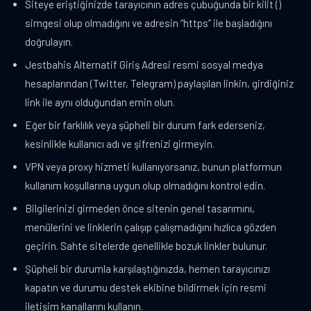
Siteye eriştiğinizde tarayıcının adres çubuğunda bir kilit ()
simgesi olup olmadığını ve adresin “https” ile başladığını
doğrulayın.
Jestbahis Alternatif Giriş Adresi resmi sosyal medya
hesaplarından (Twitter, Telegram) paylaşılan linkin, girdiğiniz
link ile aynı olduğundan emin olun.
Eğer bir farklılık veya şüpheli bir durum fark ederseniz,
kesinlikle kullanıcı adı ve şifrenizi girmeyin.
VPN veya proxy hizmeti kullanıyorsanız, bunun platformun
kullanım koşullarına uygun olup olmadığını kontrol edin.
Bilgilerinizi girmeden önce sitenin genel tasarımını,
menülerini ve linklerin çalışıp çalışmadığını hızlıca gözden
geçirin. Sahte sitelerde genellikle bozuk linkler bulunur.
Şüpheli bir durumla karşılaştığınızda, hemen tarayıcınızı
kapatın ve durumu destek ekibine bildirmek için resmi
iletişim kanallarını kullanın.