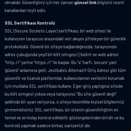
olmalıdır. Güvenliğiniz için her zaman
güncel link
bilgisini resmi
kanallardan teyit edin.
SSL Sertifikası Kontrolü
SSL (Secure Sockets Layer) sertifikası, bir web sitesi ile
kullanıcının tarayıcısı arasındaki veri akışını şifreleyen bir güvenlik
protokolüdür. Güvenli bir siteye bağlandığınızda, tarayıcınızın
adres çubuğunda yeşil bir kilit simgesi () belirir ve web adresi
“http://” yerine “https://” ile başlar. Bu “s” harfi, ‘secure’ yani
‘güvenli’ anlamına gelir. Jestbahis Alternatif Giriş Adresi gibi tüm
güvenilir ve lisanslı platformlar, kullanıcılarının verilerini korumak
için mutlaka SSL sertifikası kullanır. Eğer giriş yaptığınız sitede
bu kilit simgesi yoksa veya tarayıcınız “Bu site güvenli değil”
şeklinde bir uyarı veriyorsa, o siteye kesinlikle kişisel bilgilerinizi
girmemelisiniz. SSL sertifikası, bir sitenin güvenilirliğinin en
temel ve en kolay kontrol edilebilir göstergelerinden biridir ve bu
kontrolü yapmak sadece birkaç saniyenizi alır.