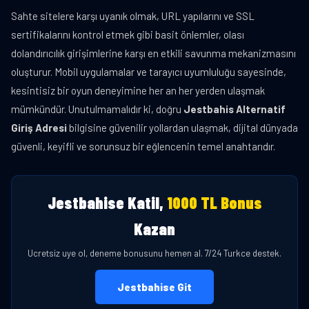
Sahte sitelere karşı uyanık olmak, URL yapılarını ve SSL
sertifikalarını kontrol etmek gibi basit önlemler, olası
dolandırıcılık girişimlerine karşı en etkili savunma mekanizmasını
oluşturur. Mobil uygulamalar ve tarayıcı uyumluluğu sayesinde,
kesintisiz bir oyun deneyimine her an her yerden ulaşmak
mümkündür. Unutulmamalıdır ki, doğru
Jestbahis Alternatif
Giriş Adresi
bilgisine güvenilir yollardan ulaşmak, dijital dünyada
güvenli, keyifli ve sorunsuz bir eğlencenin temel anahtarıdır.
Jestbahise Katil,
1000 TL Bonus
Kazan
Ucretsiz uye ol, deneme bonusunu hemen al. 7/24 Turkce destek.
Jestbahise Git