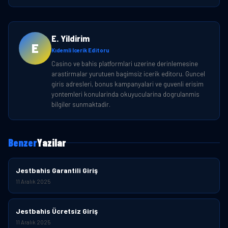
E. Yildirim
E
Kıdemli Icerik Editoru
Casino ve bahis platformlari uzerine derinlemesine
arastirmalar yurutuen bagimsiz icerik editoru. Guncel
giris adresleri, bonus kampanyalari ve guvenli erisim
yontemleri konularinda okuyucularina dogrulanmis
bilgiler sunmaktadir.
Benzer
Yazilar
Jestbahis Garantili Giriş
11 Aralık 2025
Jestbahis Ücretsiz Giriş
11 Aralık 2025