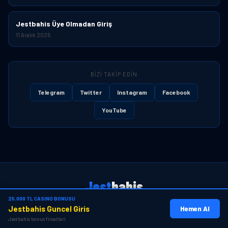
Jestbahis Üye Olmadan Giriş
11 Aralık 2025
BIZI TAKIP EDIN
Telegram
Twitter
Instagram
Facebook
YouTube
Jest
bahis
25.000 TL CASINO BONUSU
Bu site bir affiliate/tanitim sitesidir. Kumar bagimlilik yapabilir. 18 yas altindaki
Jestbahis Guncel Giris
Hemen Al
bireyler bahis sitelerine uye olamaz.
Jestbahis bonus firsatlari