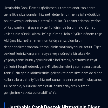
Jestbahis Canlı Destek görüşmeniz tamamlandıktan sonra,
genellikle size sunulan hizmeti değerlendirmeniz için küçük bir
anket veya puanlama sistemi sunulur. Bu adımı atlamak yerine
birkaç saniyenizi ayırarak geri bildirimde bulunmak, hizmet
kalitesinin sürekli olarak iyileştirilmesi için büyük bir önem taşır.
Aldığınız hizmetten memnun kaldıysanız, olumlu bir
değerlendirme yapmak temsilcinin motivasyonunu artırır. Eğer
beklentileriniz karşılanmadıysa veya süreçte bir aksaklık
yaşadıysanız, bunu yapıcı bir dille belirtmek, platformun zayıf
yönlerini tespit ederek gerekli iyileştirmeleri yapmasına olanak
tanır. Sizin geri bildirimleriniz, gelecekte hem size hem de diğer
kullanıcılara daha iyi bir hizmet sunulmasının temelini oluşturur.
Bu nedenle, bu küçük ama etkili adımı atlayarak hizmet
gelişimine katkıda bulunabilirsiniz.
Jestbahis Canlı Destek Hizmetinin Diğer