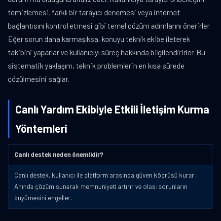
temizlemesi, farklı bir tarayıcı denemesi veya internet
bağlantısını kontrol etmesi gibi temel çözüm adımlarını önerirler.
Eğer sorun daha karmaşıksa, konuyu teknik ekibe ileterek
takibini yaparlar ve kullanıcıyı süreç hakkında bilgilendirirler. Bu
sistematik yaklaşım, teknik problemlerin en kısa sürede
çözülmesini sağlar.
Canlı Yardım Ekibiyle Etkili İletişim Kurma
Yöntemleri
Canlı destek neden önemlidir?
Canlı destek, kullanıcı ile platform arasında güven köprüsü kurar.
Anında çözüm sunarak memnuniyeti artırır ve olası sorunların
büyümesini engeller.