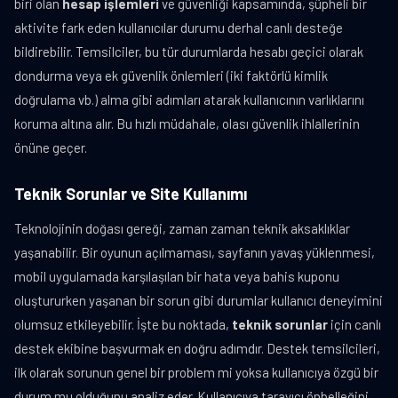
biri olan
hesap işlemleri
ve güvenliği kapsamında, şüpheli bir
aktivite fark eden kullanıcılar durumu derhal canlı desteğe
bildirebilir. Temsilciler, bu tür durumlarda hesabı geçici olarak
dondurma veya ek güvenlik önlemleri (iki faktörlü kimlik
doğrulama vb.) alma gibi adımları atarak kullanıcının varlıklarını
koruma altına alır. Bu hızlı müdahale, olası güvenlik ihlallerinin
önüne geçer.
Teknik Sorunlar ve Site Kullanımı
Teknolojinin doğası gereği, zaman zaman teknik aksaklıklar
yaşanabilir. Bir oyunun açılmaması, sayfanın yavaş yüklenmesi,
mobil uygulamada karşılaşılan bir hata veya bahis kuponu
oluştururken yaşanan bir sorun gibi durumlar kullanıcı deneyimini
olumsuz etkileyebilir. İşte bu noktada,
teknik sorunlar
için canlı
destek ekibine başvurmak en doğru adımdır. Destek temsilcileri,
ilk olarak sorunun genel bir problem mi yoksa kullanıcıya özgü bir
durum mu olduğunu analiz eder. Kullanıcıya tarayıcı önbelleğini