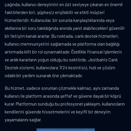
çağında, kullanıcı deneyimini en üst seviyeye çıkaran en önemli
faktörlerden biri, şüphesiz erişilebilir ve etkili müşteri
hizmetleridir. Kullanıcılar, bir sorunla karşılaştıklarında veya
akıllarına bir soru takıldığında anında yanıt alabilecekleri güvenilir
bir iletişim kanalı ararlar. Bu noktada, canlı destek hizmetleri,
kullanıcı memnuniyetini sağlamada ve platforma olan bağlılığı
artırmada kilit bir rol oynamaktadır. Özellikle finansal işlemlerin
ve anlık kararların yoğun olduğu bu sektörde, Jestbahis Canlı
Destek sistemi, kullanıcılara 7/24 kesintisiz, hızlı ve çözüm
odaklı bir yardım sunarak öne çıkmaktadır.
Bu hizmet, sadece sorunları çözmekle kalmaz, aynı zamanda
kullanıcı ile platform arasında şeffaf ve güvene dayalı bir köprü
kurar. Platformun sunduğu bu profesyonel yaklaşım, kullanıcıların
kendilerini güvende hissetmelerini ve keyifli bir deneyim
yaşamalarını sağlar.