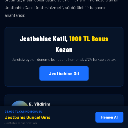
Jestbahis Canlı Destek hizmeti, sürdürülebilir başarının
anahtarıdır.
Jestbahise Katil,
1000 TL Bonus
Kazan
Ucretsiz uye ol, deneme bonusunu hemen al. 7/24 Turkce destek.
Jestbahise Git
E. Yildirim
E
Kıdemli Icerik Editoru
25.000 TL CASINO BONUSU
Jestbahis Guncel Giris
Hemen Al
Casino ve bahis platformlari uzerine derinlemesine
Jestbahis bonus firsatlari
arastirmalar yurutuen bagimsiz icerik editoru. Guncel