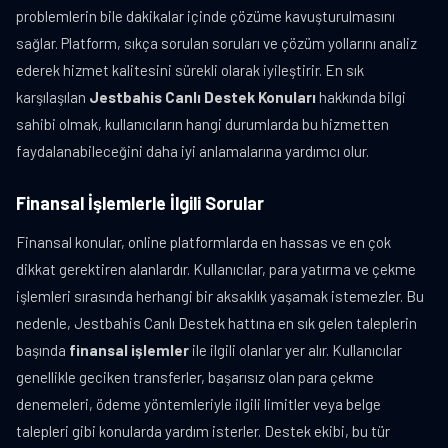
problemlerin bile dakikalar içinde çözüme kavuşturulmasını
sağlar. Platform, sıkça sorulan soruları ve çözüm yollarını analiz
ederek hizmet kalitesini sürekli olarak iyileştirir. En sık
karşılaşılan
Jestbahis Canlı Destek Konuları
hakkında bilgi
sahibi olmak, kullanıcıların hangi durumlarda bu hizmetten
faydalanabileceğini daha iyi anlamalarına yardımcı olur.
Finansal İşlemlerle İlgili Sorular
Finansal konular, online platformlarda en hassas ve en çok
dikkat gerektiren alanlardır. Kullanıcılar, para yatırma ve çekme
işlemleri sırasında herhangi bir aksaklık yaşamak istemezler. Bu
nedenle, Jestbahis Canlı Destek hattına en sık gelen taleplerin
başında
finansal işlemler
ile ilgili olanlar yer alır. Kullanıcılar
genellikle geciken transferler, başarısız olan para çekme
denemeleri, ödeme yöntemleriyle ilgili limitler veya belge
talepleri gibi konularda yardım isterler. Destek ekibi, bu tür