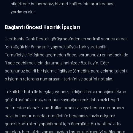
bildirimde bulunmanız, hizmet kalitesinin artırılmasına
yardımcı olur.
Bağlantı Öncesi Hazırlık İpuçları
Jestbahis Canlı Destek görüşmesinden en verimli sonucu almak
için küçük bir ön hazırlık yapmak büyük fark yaratabilir.
Temsilciyle iletişime geçmeden önce, sorununuzu en net şekilde
ifade edebilmek için durumu zihninizde özetleyin. Eğer
sorununuz belirli bir işlemle ilgiliyse (örneğin, para çekme talebi),
o işlemin referans numarasını, tarihini ve saatini not alın.
Teknik bir hata ile karşılaştıysanız, aldığınız hata mesajının ekran
görüntüsünü almak, sorunun kaynağının çok daha hızlı tespit
edilmesine olanak tanır. Kullanıcı adınızı veya hesap numaranızı
hazır bulundurmak da temsilcinin hesabınıza hızla erişerek
gerekli kontrolleri yapabilmesi için önemlidir. Bu basit hazırlık
adımları, hem sizin zamanınızdan tasarruf etmenizi sağlar hem