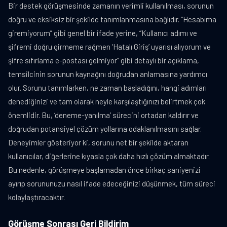
Bir destek görüşmesinde zamanın verimli kullanılması, sorunun
doğru ve eksiksiz bir şekilde tanımlanmasına bağlıdır. “Hesabıma
giremiyorum” gibi genel bir ifade yerine, “Kullanıcı adımı ve
şifremi doğru girmeme rağmen ‘Hatalı Giriş’ uyarısı alıyorum ve
şifre sıfırlama e-postası gelmiyor” gibi detaylı bir açıklama,
temsilcinin sorunun kaynağını doğrudan anlamasına yardımcı
olur. Sorunu tanımlarken, ne zaman başladığını, hangi adımları
denediğinizi ve tam olarak neyle karşılaştığınızı belirtmek çok
önemlidir. Bu, ‘deneme-yanılma’ sürecini ortadan kaldırır ve
doğrudan potansiyel çözüm yollarına odaklanılmasını sağlar.
Deneyimler gösteriyor ki, sorunu net bir şekilde aktaran
kullanıcılar, diğerlerine kıyasla çok daha hızlı çözüm almaktadır.
Bu nedenle, görüşmeye başlamadan önce birkaç saniyenizi
ayırıp sorununuzu nasıl ifade edeceğinizi düşünmek, tüm süreci
kolaylaştıracaktır.
Görüşme Sonrası Geri Bildirim