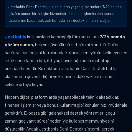
Jestbahis Canlı Destek, kullanıcıların yaşadığı sorunlara 7/24 anında
çözüm sunan bir iletişim hizmetidir. Finansal işlemlerden bonus
taleplerine kadar pek çok konuda hızlı destek almanızı sağlar.
Jestbahis
kullanıcıların karşılaştığı tüm sorunlara
7/24 anında
çözüm sunan
, hızlı ve güvenilir bir iletişim hizmetidir. Online
bahis ve casino platformlarında kullanıcı deneyimini belirleyen en
kritik unsurlardan biri, ihtiyaç duyulduğu anda muhatap
bulunabilmesidir. Bu noktada Jestbahis Canlı Destek hattı,
platformun güvenilirliğini ve kullanıcı odaklı yaklaşımını net
şekilde ortaya koyar.
Modern dijital platformlarda yaşanabilecek teknik aksaklıklar,
finansal işlemler veya bonus kullanımı gibi konular, hızlı müdahale
gerektirir. E-posta gibi geleneksel destek yöntemleri çoğu
zaman geç yanıt süresi nedeniyle kullanıcı memnuniyetini
düşürebilir. Ancak Jestbahis Canlı Destek sistemi, gerçek