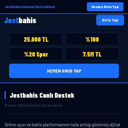
Jestbahis Guncel Giris Adresi
Hemen Giris Yap
Jest
bahis
Giris Yap
25.000 TL
%100
%20 Spor
7.5M TL
HEMEN GIRIS YAP
Jestbahis Canlı Destek
13 Aralık 2025
O.Karabulut
22 dk okuma
Online oyun ve bahis platformlarının hızla arttığı günümüz dijital