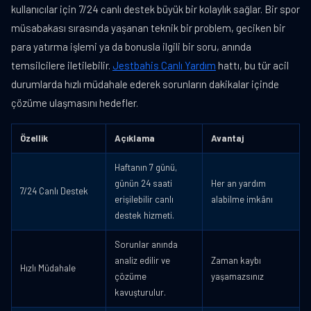
kullanıcılar için 7/24 canlı destek büyük bir kolaylık sağlar. Bir spor
müsabakası sırasında yaşanan teknik bir problem, geciken bir
para yatırma işlemi ya da bonusla ilgili bir soru, anında
temsilcilere iletilebilir.
Jestbahis Canlı Yardım
hattı, bu tür acil
durumlarda hızlı müdahale ederek sorunların dakikalar içinde
çözüme ulaşmasını hedefler.
Özellik
Açıklama
Avantaj
Haftanın 7 günü,
günün 24 saati
Her an yardım
7/24 Canlı Destek
erişilebilir canlı
alabilme imkânı
destek hizmeti.
Sorunlar anında
analiz edilir ve
Zaman kaybı
Hızlı Müdahale
çözüme
yaşamazsınız
kavuşturulur.