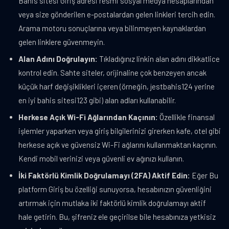
Bahis sitesi Giriş adresi resmi sosyal medya hesaplarından
veya size gönderilen e-postalardan gelen linkleri tercih edin.
Arama motoru sonuçlarına veya bilinmeyen kaynaklardan
gelen linklere güvenmeyin.
Alan Adını Doğrulayın:
Tıkladığınız linkin alan adını dikkatlice
kontrol edin. Sahte siteler, orijinaline çok benzeyen ancak
küçük harf değişiklikleri içeren (örneğin, jestbahis124 yerine
en iyi bahis sitesi123 gibi) alan adları kullanabilir.
Herkese Açık Wi-Fi Ağlarından Kaçının:
Özellikle finansal
işlemler yaparken veya giriş bilgilerinizi girerken kafe, otel gibi
herkese açık ve güvensiz Wi-Fi ağlarını kullanmaktan kaçının.
Kendi mobil verinizi veya güvenli ev ağınızı kullanın.
İki Faktörlü Kimlik Doğrulamayı (2FA) Aktif Edin:
Eğer Bu
platform Giriş bu özelliği sunuyorsa, hesabınızın güvenliğini
artırmak için mutlaka iki faktörlü kimlik doğrulamayı aktif
hale getirin. Bu, şifreniz ele geçirilse bile hesabınıza yetkisiz