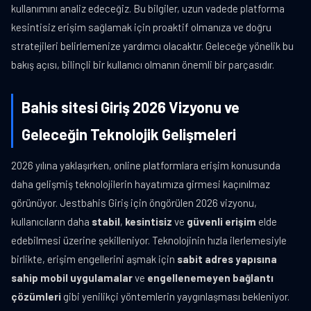
kullanımını analiz edeceğiz. Bu bilgiler, uzun vadede platforma
kesintisiz erişim sağlamak için proaktif olmanıza ve doğru
stratejileri belirlemenize yardımcı olacaktır. Geleceğe yönelik bu
bakış açısı, bilinçli bir kullanıcı olmanın önemli bir parçasıdır.
Bahis sitesi Giriş 2026 Vizyonu ve
Geleceğin Teknolojik Gelişmeleri
2026 yılına yaklaşırken, online platformlara erişim konusunda
daha gelişmiş teknolojilerin hayatımıza girmesi kaçınılmaz
görünüyor. Jestbahis Giriş için öngörülen 2026 vizyonu,
kullanıcıların daha
stabil
,
kesintisiz
ve
güvenli erişim
elde
edebilmesi üzerine şekilleniyor. Teknolojinin hızla ilerlemesiyle
birlikte, erişim engellerini aşmak için
sabit adres yapısına
sahip mobil uygulamalar
ve
engellenemeyen bağlantı
çözümleri
gibi yenilikçi yöntemlerin yaygınlaşması bekleniyor.