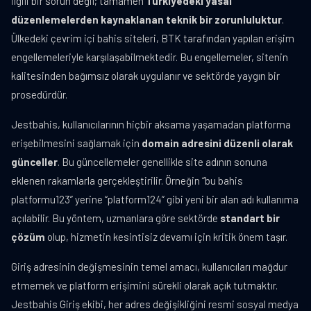
ilgili bir sorun değil; tamamen
Türkiyedeki yasal
düzenlemelerden kaynaklanan teknik bir zorunluluktur
.
Ülkedeki çevrim içi bahis siteleri, BTK tarafından yapılan erişim
engellemeleriyle karşılaşabilmektedir. Bu engellemeler, sitenin
kalitesinden bağımsız olarak uygulanır ve sektörde yaygın bir
prosedürdür.
Jestbahis, kullanıcılarının hiçbir aksama yaşamadan platforma
erişebilmesini sağlamak için
domain adresini düzenli olarak
günceller
. Bu güncellemeler genellikle site adının sonuna
eklenen rakamlarla gerçekleştirilir. Örneğin “bu bahis
platformu123” yerine “platform124” gibi yeni bir alan adı kullanıma
açılabilir. Bu yöntem, uzmanlara göre sektörde
standart bir
çözüm
olup, hizmetin kesintisiz devamı için kritik önem taşır.
Giriş adresinin değişmesinin temel amacı, kullanıcıları mağdur
etmemek ve platform erişimini sürekli olarak açık tutmaktır.
Jestbahis Giriş ekibi, her adres değişikliğini resmi sosyal medya