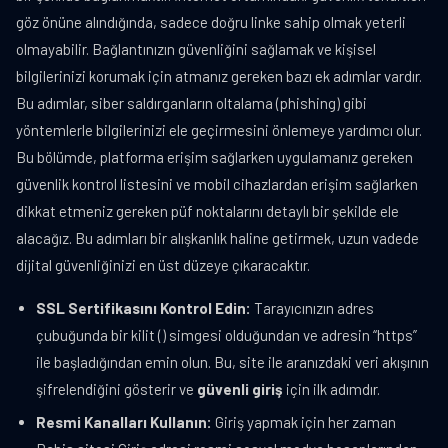
göz önüne alındığında, sadece doğru linke sahip olmak yeterli
olmayabilir. Bağlantınızın güvenliğini sağlamak ve kişisel
bilgilerinizi korumak için atmanız gereken bazı ek adımlar vardır.
Bu adımlar, siber saldırganların oltalama (phishing) gibi
yöntemlerle bilgilerinizi ele geçirmesini önlemeye yardımcı olur.
Bu bölümde, platforma erişim sağlarken uygulamanız gereken
güvenlik kontrol listesini ve mobil cihazlardan erişim sağlarken
dikkat etmeniz gereken püf noktalarını detaylı bir şekilde ele
alacağız. Bu adımları bir alışkanlık haline getirmek, uzun vadede
dijital güvenliğinizi en üst düzeye çıkaracaktır.
SSL Sertifikasını Kontrol Edin:
Tarayıcınızın adres
çubuğunda bir kilit () simgesi olduğundan ve adresin “https”
ile başladığından emin olun. Bu, site ile aranızdaki veri akışının
şifrelendiğini gösterir ve
güvenli giriş
için ilk adımdır.
Resmi Kanalları Kullanın:
Giriş yapmak için her zaman