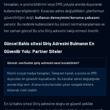
hesapları, e-posta bildirimi veya SMS yoluyla anında duyurarak
kullanıcıları bilgilendirir. Kısacası adres değişiklikleri, platformun
güvenilirliğini değil,
kullanıcı deneyimini koruma çabasını
yansıtır. Bu nedenle kullanıcıların bu süreci normal karşılaması ve
her zaman güncel Bu site Giriş adresini takip etmesi önerilir.
Güncel Bahis sitesi Giriş Adresini Bulmanın En
Güvenilir Yolu: Partner Siteler
Güncel Jestbahis giriş adresini nasıl bulabilirim?
Resmi sosyal medya hesapları, Telegram kanalı, e-posta ve SMS
duyuruları en güvenilir kaynaklardır. Bu kanallar adres değiştiğinde
anında bilgi verir. Arama motorlarından çıkan rastgele linklere
tıklamak riskli olabilir.
En iyi bahis sitesi Giriş adresine doğru ve güvenli şekilde