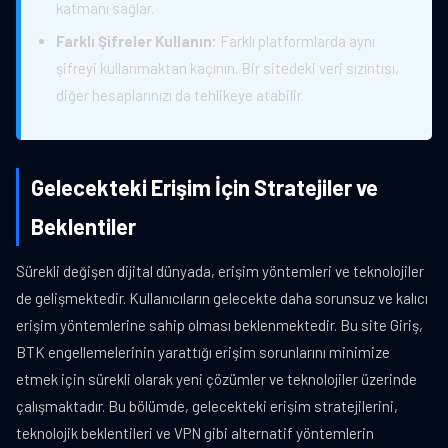
katmanı sağlar.
Farklı Şifreler Kullanın:
Farklı platformlarda aynı
şifreyi kullanmaktan kaçının. Bir sitedeki veri sızıntısı,
diğer hesaplarınızı da tehlikeye atabilir.
Gelecekteki Erişim İçin Stratejiler ve
Beklentiler
Sürekli değişen dijital dünyada, erişim yöntemleri ve teknolojiler
de gelişmektedir. Kullanıcıların gelecekte daha sorunsuz ve kalıcı
erişim yöntemlerine sahip olması beklenmektedir. Bu site Giriş,
BTK engellemelerinin yarattığı erişim sorunlarını minimize
etmek için sürekli olarak yeni çözümler ve teknolojiler üzerinde
çalışmaktadır. Bu bölümde, gelecekteki erişim stratejilerini,
teknolojik beklentileri ve VPN gibi alternatif yöntemlerin