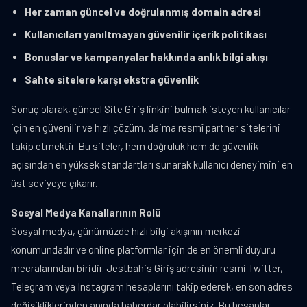
Her zaman güncel ve doğrulanmış domain adresi
Kullanıcıları yanıltmayan güvenilir içerik politikası
Bonuslar ve kampanyalar hakkında anlık bilgi akışı
Sahte sitelere karşı ekstra güvenlik
Sonuç olarak, güncel Site Giriş linkini bulmak isteyen kullanıcılar
için en güvenilir ve hızlı çözüm, daima resmî partner sitelerini
takip etmektir. Bu siteler, hem doğruluk hem de güvenlik
açısından en yüksek standartları sunarak kullanıcı deneyimini en
üst seviyeye çıkarır.
Sosyal Medya Kanallarının Rolü
Sosyal medya, günümüzde hızlı bilgi akışının merkezi
konumundadır ve online platformlar için de en önemli duyuru
mecralarından biridir. Jestbahis Giriş adresinin resmi Twitter,
Telegram veya Instagram hesaplarını takip ederek, en son adres
değişikliklerinden anında haberdar olabilirsiniz. Bu hesaplar