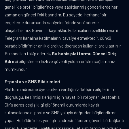
genellikle profil bilgilerinde veya sabitlenmiş gönderilerde her
zaman en güncel linki barındırır. Bu sayede, herhangi bir
engelleme durumunda saniyeler içinde yeni adrese
ulaşabilirsiniz. Güvenilir kaynaklar, kullanıcıların özellikle resmi
Telegram kanalına katılmalarını tavsiye etmektedir, çünkü
burada bildirimler anlık olarak ve doğrudan kullanıcılara ulaştırılır.
Bu kanalları takip ederek,
Bu bahis platformu Güncel Giriş
Adresi
bilgisine en hızlı ve güvenli yoldan erişim sağlamanız
mümkündür.
E-posta ve SMS Bildirimleri
Platform adresine üye olurken verdiğiniz iletişim bilgilerinin
doğruluğu, kesintisiz erişim için hayati bir rol oynar. Jestbahis
Giriş adres değişikliği gibi önemli durumlarda kayıtlı
kullanıcılarına e-posta ve SMS yoluyla doğrudan bilgilendirme
yapar. Bu bildirimler, yeni giriş adresini içeren güvenli bir bağlantı
sunar. Bu nedenle, üyelik aşamasında iletişim tercihlerinizi açık