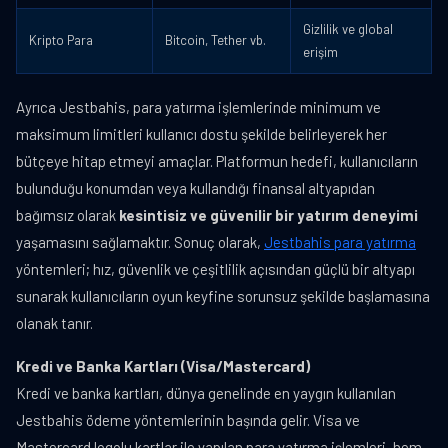
Gizlilik ve global
Kripto Para
Bitcoin, Tether vb.
erişim
Ayrıca Jestbahis, para yatırma işlemlerinde minimum ve
maksimum limitleri kullanıcı dostu şekilde belirleyerek her
bütçeye hitap etmeyi amaçlar. Platformun hedefi, kullanıcıların
bulunduğu konumdan veya kullandığı finansal altyapıdan
bağımsız olarak
kesintisiz ve güvenilir bir yatırım deneyimi
yaşamasını sağlamaktır. Sonuç olarak,
Jestbahis para yatırma
yöntemleri; hız, güvenlik ve çeşitlilik açısından güçlü bir altyapı
sunarak kullanıcıların oyun keyfine sorunsuz şekilde başlamasına
olanak tanır.
Kredi ve Banka Kartları (Visa/Mastercard)
Kredi ve banka kartları, dünya genelinde en yaygın kullanılan
Jestbahis ödeme yöntemlerinin başında gelir. Visa ve
Mastercard logolu kartlar ile yapılan para yatırma işlemleri, hem