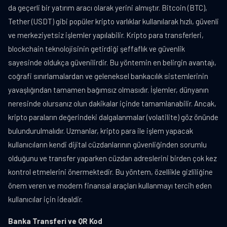
da geçerli bir yatırım aracı olarak yerini almıştır. Bitcoin (BTC),
Tether (USDT) gibi popüler kripto varlıklar kullanılarak hızlı, güvenli
ve merkeziyetsiz işlemler yapılabilir. Kripto para transferleri,
blockchain teknolojisinin getirdiği şeffaflık ve güvenlik
sayesinde oldukça güvenilirdir. Bu yöntemin en belirgin avantajı,
coğrafi sınırlamalardan ve geleneksel bankacılık sistemlerinin
yavaşlığından tamamen bağımsız olmasıdır. İşlemler, dünyanın
neresinde olursanız olun dakikalar içinde tamamlanabilir. Ancak,
kripto paraların değerindeki dalgalanmalar (volatilite) göz önünde
bulundurulmalıdır. Uzmanlar, kripto para ile işlem yapacak
kullanıcıların kendi dijital cüzdanlarının güvenliğinden sorumlu
olduğunu ve transfer yaparken cüzdan adreslerini birden çok kez
kontrol etmelerini önermektedir. Bu yöntem, özellikle gizliliğine
önem veren ve modern finansal araçları kullanmayı tercih eden
kullanıcılar için idealdir.
Banka Transferi ve QR Kod