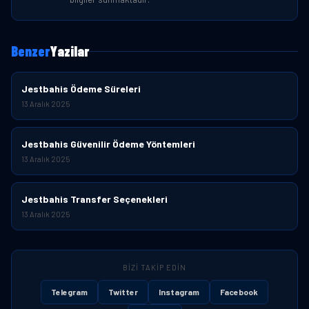
Benzer
Yazilar
Jestbahis Ödeme Süreleri
13 Aralık 2025
Jestbahis Güvenilir Ödeme Yöntemleri
13 Aralık 2025
Jestbahis Transfer Seçenekleri
13 Aralık 2025
BIZI TAKIP EDIN
Telegram
Twitter
Instagram
Facebook