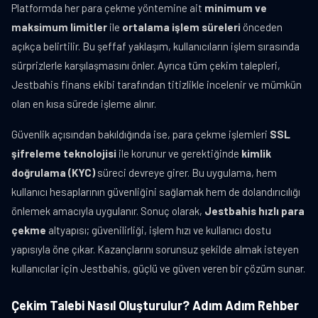
Platformda her para çekme yöntemine ait
minimum ve
maksimum limitler
ile
ortalama işlem süreleri
önceden
açıkça belirtilir. Bu şeffaf yaklaşım, kullanıcıların işlem sırasında
sürprizlerle karşılaşmasını önler. Ayrıca tüm çekim talepleri,
Jestbahis finans ekibi tarafından titizlikle incelenir ve mümkün
olan en kısa sürede işleme alınır.
Güvenlik açısından bakıldığında ise, para çekme işlemleri
SSL
şifreleme teknolojisi
ile korunur ve gerektiğinde
kimlik
doğrulama (KYC)
süreci devreye girer. Bu uygulama, hem
kullanıcı hesaplarının güvenliğini sağlamak hem de dolandırıcılığı
önlemek amacıyla uygulanır. Sonuç olarak,
Jestbahis hızlı para
çekme
altyapısı; güvenilirliği, işlem hızı ve kullanıcı dostu
yapısıyla öne çıkar. Kazançlarını sorunsuz şekilde almak isteyen
kullanıcılar için Jestbahis, güçlü ve güven veren bir çözüm sunar.
Çekim Talebi Nasıl Oluşturulur? Adım Adım Rehber