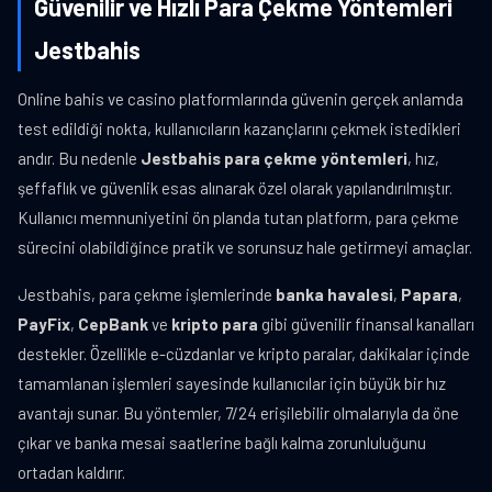
Güvenilir ve Hızlı Para Çekme Yöntemleri
Jestbahis
Online bahis ve casino platformlarında güvenin gerçek anlamda
test edildiği nokta, kullanıcıların kazançlarını çekmek istedikleri
andır. Bu nedenle
Jestbahis para çekme yöntemleri
, hız,
şeffaflık ve güvenlik esas alınarak özel olarak yapılandırılmıştır.
Kullanıcı memnuniyetini ön planda tutan platform, para çekme
sürecini olabildiğince pratik ve sorunsuz hale getirmeyi amaçlar.
Jestbahis, para çekme işlemlerinde
banka havalesi
,
Papara
,
PayFix
,
CepBank
ve
kripto para
gibi güvenilir finansal kanalları
destekler. Özellikle e-cüzdanlar ve kripto paralar, dakikalar içinde
tamamlanan işlemleri sayesinde kullanıcılar için büyük bir hız
avantajı sunar. Bu yöntemler, 7/24 erişilebilir olmalarıyla da öne
çıkar ve banka mesai saatlerine bağlı kalma zorunluluğunu
ortadan kaldırır.