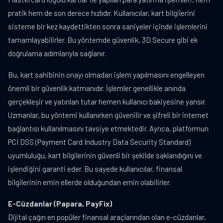
pratik hem de son derece hızlıdır. Kullanıcılar, kart bilgilerini
sisteme bir kez kaydettikten sonra saniyeler içinde işlemlerini
tamamlayabilirler. Bu yöntemde güvenlik, 3D Secure gibi ek
doğrulama adımlarıyla sağlanır.
Bu, kart sahibinin onayı olmadan işlem yapılmasını engelleyen
önemli bir güvenlik katmanıdır. İşlemler genellikle anında
gerçekleşir ve yatırılan tutar hemen kullanıcı bakiyesine yansır.
Uzmanlar, bu yöntemi kullanırken güvenilir ve şifreli bir internet
bağlantısı kullanılmasını tavsiye etmektedir. Ayrıca, platformun
PCI DSS (Payment Card Industry Data Security Standard)
uyumluluğu, kart bilgilerinin güvenli bir şekilde saklandığını ve
işlendiğini garanti eder. Bu sayede kullanıcılar, finansal
bilgilerinin emin ellerde olduğundan emin olabilirler.
E-Cüzdanlar (Papara, PayFix)
Dijital çağın en popüler finansal araçlarından olan e-cüzdanlar,