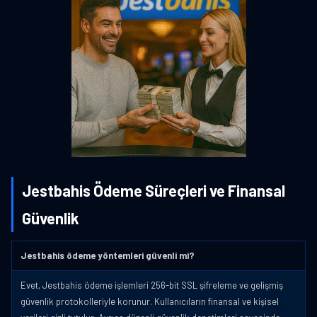
Jestbahis Ödeme Süreçleri ve Finansal
Güvenlik
Jestbahis ödeme yöntemleri güvenli mi?
Evet, Jestbahis ödeme işlemleri 256-bit SSL şifreleme ve gelişmiş
güvenlik protokolleriyle korunur. Kullanıcıların finansal ve kişisel