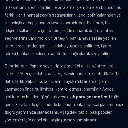
maksimum işlem limitleri ile ortalama işlem süreleri bulunur. Bu
farklılıklar, finansal servis sağlayıcıların kendi politikalarından ve
teknolojik altyapılarından kaynaklanmaktadır. Platform, bu
bilgileri kullanıcılara şeffaf bir şekilde sunarak doğru yöntemi
seçmelerine yardımcı olur. Örneğin, banka havalesi ile yapılan
işlemlerde limitler genellikle daha yüksek olabilirken, işlem
süresi bankanın çalışma saatlerine bağlı olarak uzayabilir.
Buna karşılık, Papara veya kripto para gibi dijital yöntemlerde
işlemler 7/24 çok daha hızlı gerçekleşir ancak tek seferlik limitler
daha farklı olabilir. Kullanıcıların, büyük miktarlarda işlem
yapmadan önce bu limitleri kontrol etmesi önemlidir. Ayrıca,
platformun belirlediği günlük veya aylık
para çekme limiti
gibi
genel kuralları da göz önünde bulundurmak, finansal planlamanızı
doğru yapmanıza olanak tanır. Aşağıdaki tablo, bazı popüler
yöntemler için genel bir karşılaştırma sunmaktadır.