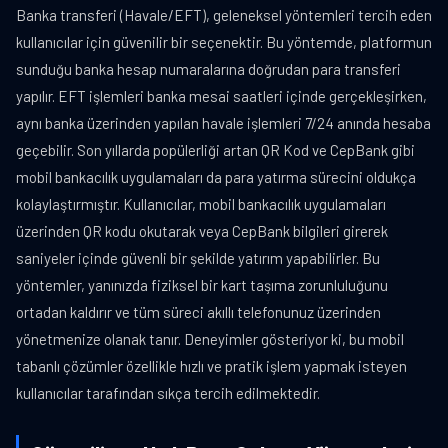
Banka transferi (Havale/EFT), geleneksel yöntemleri tercih eden
kullanıcılar için güvenilir bir seçenektir. Bu yöntemde, platformun
sunduğu banka hesap numaralarına doğrudan para transferi
yapılır. EFT işlemleri banka mesai saatleri içinde gerçekleşirken,
aynı banka üzerinden yapılan havale işlemleri 7/24 anında hesaba
geçebilir. Son yıllarda popülerliği artan QR Kod ve CepBank gibi
mobil bankacılık uygulamaları da para yatırma sürecini oldukça
kolaylaştırmıştır. Kullanıcılar, mobil bankacılık uygulamaları
üzerinden QR kodu okutarak veya CepBank bilgileri girerek
saniyeler içinde güvenli bir şekilde yatırım yapabilirler. Bu
yöntemler, yanınızda fiziksel bir kart taşıma zorunluluğunu
ortadan kaldırır ve tüm süreci akıllı telefonunuz üzerinden
yönetmenize olanak tanır. Deneyimler gösteriyor ki, bu mobil
tabanlı çözümler özellikle hızlı ve pratik işlem yapmak isteyen
kullanıcılar tarafından sıkça tercih edilmektedir.