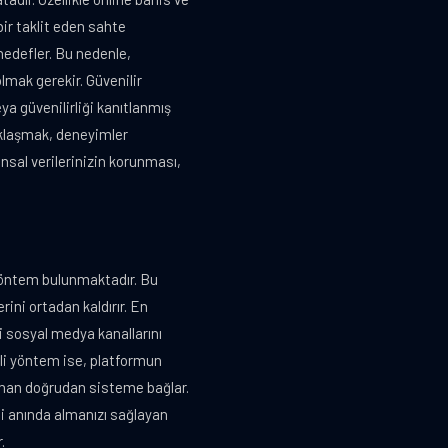
bir taklit eden sahte
ı hedefler. Bu nedenle,
lmak gerekir. Güvenilir
ya güvenilirliği kanıtlanmış
yaklaşmak, deneyimler
nsal verilerinizin korunması,
 yöntem bulunmaktadır. Bu
ini ortadan kaldırır. En
 sosyal medya kanallarını
kili yöntem ise, platformun
zaman doğrudan sisteme bağlar.
ni anında almanızı sağlayan
.