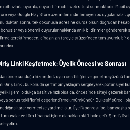
 cihazlarla uyumlu, duyarlı bir mobil web sitesi sunmaktadır. Mobil u
tore veya Google Play Store üzerinden indirilemeyen bu uygulamalar, ge
Kurulduktan sonra, tek dokunuşla adres ne olursa olsun doğrudan hesabı
onuslar veya önemli duyurular hakkında anlık bildirimler göndererek s
indirme gerektirmeden, cihazınızın tarayıcısı üzerinden tam uyumlu bi
ındırır.
riş Linki Keşfetmek: Üyelik Öncesi ve Sonrası
dan önce sunduğu hizmetleri, oyun çeşitliliğini ve genel arayüzünü tanı
i Giriş Linki, bu konuda şeffaf bir yaklaşım sergileyerek potansiyel kul
yelik işlemi oldukça basit ve hızlı olsa da, öncesinde siteyi gezerek ba
veya bonus tekliflerini değerlendirmek mümkündür. Bu keşif süreci, pl
madığına karar vermenize yardımcı olur. Üyelik sonrası ise, bambaşka bir
zel turnuvalar ve tüm finansal işlem olanakları aktif hale gelir. Şimdi, üye
celeyelim.