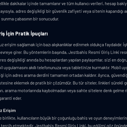
ellikle dakikalar içinde tamamlanır ve tüm kullanıcı verileri, hesap bakiy
Dolayısıyla, adres değişikliği bir güvenlik zafiyeti veya sitenin kapandı
et sunma çabasının bir sonucudur.
iş İçin Pratik İpuçları
z erişim sağlamak için bazı alışkanlıklar edinmek oldukça faydalıdır. İ
evreye girer. Bu yöntemlerin başında, Jestbahis Resmi Giriş Linki re
res değişikliği anında bu hesaplardan yapılan paylaşımlar, sizi en doğru 
bil uygulamasını akıllı telefonunuza veya tabletinize kurmaktır. Mobil 
iği için adres arama derdini tamamen ortadan kaldırır. Ayrıca, güvendiğ
listesine eklemek de pratik bir çözümdür. Bu tür siteler, linkleri sürekli 
arı, arama motorlarında kaybolmadan veya sahte sitelere denk gelme ri
garanti eder.
z Erişim
 birlikte, kullanıcıların büyük bir çoğunluğu bahis ve oyun deneyimlerini 
 tercih etmektedir. Jestbahis Resmi Giriş Linki, bu eğilimi göz önün