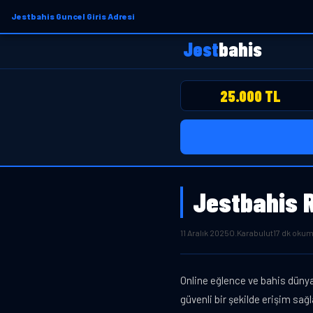
Jestbahis Guncel Giris Adresi
Jest
bahis
25.000 TL
Jestbahis R
11 Aralık 2025
O.Karabulut
17 dk oku
Online eğlence ve bahis dünyası
güvenli bir şekilde erişim sağ