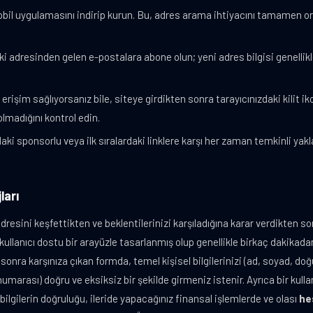
l uygulamasını indirip kurun. Bu, adres arama ihtiyacını tamamen or
i adresinden gelen e-postalara abone olun; yeni adres bilgisi genellikl
erişim sağlıyorsanız bile, siteye girdikten sonra tarayıcınızdaki kilit 
olmadığını kontrol edin.
i sponsorlu veya ilk sıralardaki linklere karşı her zaman temkinli yakl
ları
resini keşfettikten ve beklentilerinizi karşıladığına karar verdikten so
ullanıcı dostu bir arayüzle tasarlanmış olup genellikle birkaç dakikadan
 sonra karşınıza çıkan formda, temel kişisel bilgilerinizi (ad, soyad, doğ
numarası) doğru ve eksiksiz bir şekilde girmeniz istenir. Ayrıca bir kullan
bilgilerin doğruluğu, ileride yapacağınız finansal işlemlerde ve olası
he