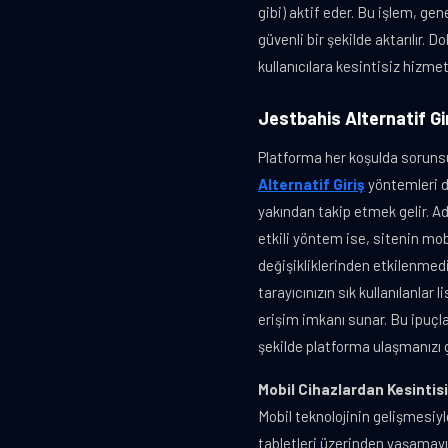
gibi) aktif eder. Bu işlem, gen
güvenli bir şekilde aktarılır. 
kullanıcılara kesintisiz hizm
Jestbahis Alternatif Gir
Platforma her koşulda sorunsu
Alternatif Giriş
yöntemleri d
yakından takip etmek gelir. Ad
etkili yöntem ise, sitenin mo
değişikliklerinden etkilenmed
tarayıcınızın sık kullanılanlar 
erişim imkanı sunar. Bu ipuçl
şekilde platforma ulaşmanızı 
Mobil Cihazlardan Kesintisi
Mobil teknolojinin gelişmesiyle
tabletleri üzerinden yaşamayı