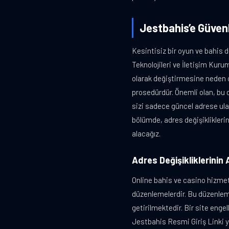
Jestbahis’e Güvenli
Kesintisiz bir oyun ve bahis d
Teknolojileri ve İletişim Kur
olarak değiştirmesine neden ol
prosedürdür. Önemli olan, bu d
sizi sadece güncel adrese ula
bölümde, adres değişikliklerin
alacağız.
Adres Değişikliklerinin
Online bahis ve casino hizmet
düzenlemelerdir. Bu düzenlem
getirilmektedir. Bir site enge
Jestbahis Resmi Giriş Linki y