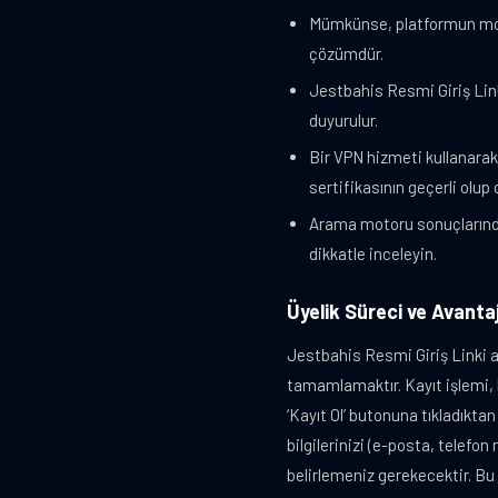
Mümkünse, platformun mobi
çözümdür.
Jestbahis Resmi Giriş Link
duyurulur.
Bir VPN hizmeti kullanarak 
sertifikasının geçerli olup 
Arama motoru sonuçlarındak
dikkatle inceleyin.
Üyelik Süreci ve Avantaj
Jestbahis Resmi Giriş Linki ad
tamamlamaktır. Kayıt işlemi, k
‘Kayıt Ol’ butonuna tıkladıktan
bilgilerinizi (e-posta, telefon 
belirlemeniz gerekecektir. Bu 