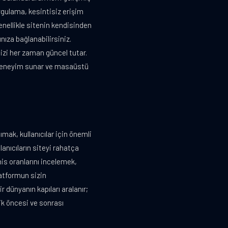
ygulama, kesintisiz erişim
nellikle sitenin kendisinden
nıza bağlanabilirsiniz.
izi her zaman güncel tutar.
r deneyim sunar ve masaüstü
mak, kullanıcılar için önemli
lanıcıların siteyi rahatça
his oranlarını incelemek,
atformun sizin
 dünyanın kapıları aralanır;
lik öncesi ve sonrası