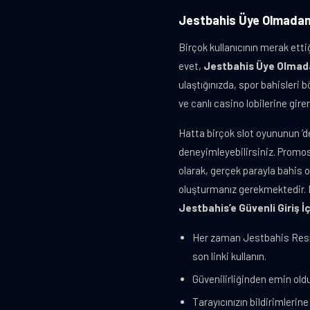
Jestbahis Üye Olmadan
Birçok kullanıcının merak et
evet,
Jestbahis Üye Olmada
ulaştığınızda, spor bahisleri 
ve canlı casino lobilerine gire
Hatta birçok slot oyununun ‘de
deneyimleyebilirsiniz. Promosy
olarak, gerçek parayla bahis 
oluşturmanız gerekmektedir. Bu
Jestbahis’e Güvenli Giriş 
Her zaman Jestbahis Resmi
son linki kullanın.
Güvenilirliğinden emin oldu
Tarayıcınızın bildirimlerine