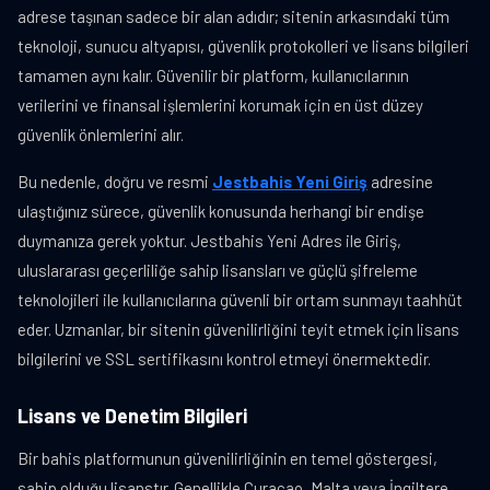
adrese taşınan sadece bir alan adıdır; sitenin arkasındaki tüm
teknoloji, sunucu altyapısı, güvenlik protokolleri ve lisans bilgileri
tamamen aynı kalır. Güvenilir bir platform, kullanıcılarının
verilerini ve finansal işlemlerini korumak için en üst düzey
güvenlik önlemlerini alır.
Bu nedenle, doğru ve resmi
Jestbahis Yeni Giriş
adresine
ulaştığınız sürece, güvenlik konusunda herhangi bir endişe
duymanıza gerek yoktur. Jestbahis Yeni Adres ile Giriş,
uluslararası geçerliliğe sahip lisansları ve güçlü şifreleme
teknolojileri ile kullanıcılarına güvenli bir ortam sunmayı taahhüt
eder. Uzmanlar, bir sitenin güvenilirliğini teyit etmek için lisans
bilgilerini ve SSL sertifikasını kontrol etmeyi önermektedir.
Lisans ve Denetim Bilgileri
Bir bahis platformunun güvenilirliğinin en temel göstergesi,
sahip olduğu lisanstır. Genellikle Curacao, Malta veya İngiltere