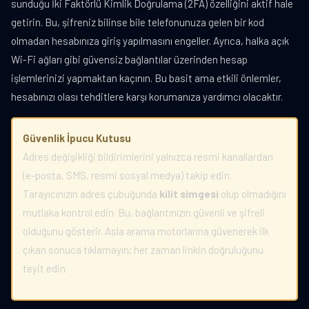
sunduğu İki Faktörlü Kimlik Doğrulama (2FA) özelliğini aktif hale
getirin. Bu, şifreniz bilinse bile telefonunuza gelen bir kod
olmadan hesabınıza giriş yapılmasını engeller. Ayrıca, halka açık
Wi-Fi ağları gibi güvensiz bağlantılar üzerinden hesap
işlemlerinizi yapmaktan kaçının. Bu basit ama etkili önlemler,
hesabınızı olası tehditlere karşı korumanıza yardımcı olacaktır.
Güvenlik İpucu Kutusu
Adres değişikliği bildirimlerini yalnızca resmi kanallardan
(e-posta, SMS, resmi sosyal medya) takip edin.
Tarayıcınızın adres çubuğunda
kilit simgesi
olup olmadığını
mutlaka kontrol edin. Bu, bağlantınızın güvenli ve şifreli
olduğunu gösterir. Asla arama motorlarına güvenerek ilk
çıkan sonuca tıklamayın; her zaman linkin doğruluğunu
teyit edin.