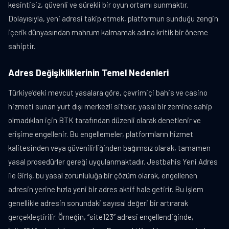
kesintisiz, güvenli ve sürekli bir oyun ortamı sunmaktır.
Dolayısıyla, yeni adresi takip etmek, platformun sunduğu zengin
içerik dünyasından mahrum kalmamak adına kritik bir öneme
sahiptir.
Adres Değişikliklerinin Temel Nedenleri
Türkiye’deki mevcut yasalara göre, çevrimiçi bahis ve casino
hizmeti sunan yurt dışı merkezli siteler, yasal bir zemine sahip
olmadıkları için BTK tarafından düzenli olarak denetlenir ve
erişime engellenir. Bu engellemeler, platformların hizmet
kalitesinden veya güvenilirliğinden bağımsız olarak, tamamen
yasal prosedürler gereği uygulanmaktadır. Jestbahis Yeni Adres
ile Giriş, bu yasal zorunluluğa bir çözüm olarak, engellenen
adresin yerine hızla yeni bir adres aktif hale getirir. Bu işlem
genellikle adresin sonundaki sayısal değeri bir artırarak
gerçekleştirilir. Örneğin, “site123” adresi engellendiğinde,