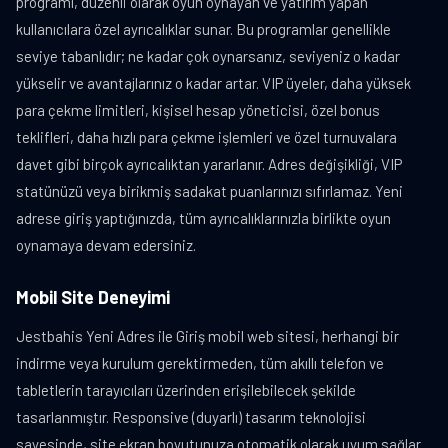
programı, düzenli olarak oyun oynayan ve yatırım yapan
kullanıcılara özel ayrıcalıklar sunar. Bu programlar genellikle
seviye tabanlıdır; ne kadar çok oynarsanız, seviyeniz o kadar
yükselir ve avantajlarınız o kadar artar. VIP üyeler, daha yüksek
para çekme limitleri, kişisel hesap yöneticisi, özel bonus
teklifleri, daha hızlı para çekme işlemleri ve özel turnuvalara
davet gibi birçok ayrıcalıktan yararlanır. Adres değişikliği, VIP
statünüzü veya birikmiş sadakat puanlarınızı sıfırlamaz. Yeni
adrese giriş yaptığınızda, tüm ayrıcalıklarınızla birlikte oyun
oynamaya devam edersiniz.
Mobil Site Deneyimi
Jestbahis Yeni Adres ile Giriş mobil web sitesi, herhangi bir
indirme veya kurulum gerektirmeden, tüm akıllı telefon ve
tabletlerin tarayıcıları üzerinden erişilebilecek şekilde
tasarlanmıştır. Responsive (duyarlı) tasarım teknolojisi
sayesinde, site ekran boyutunuza otomatik olarak uyum sağlar