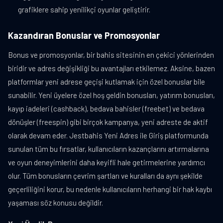
grafiklere sahip yenilikçi oyunlar geliştirir.
Kazandıran Bonuslar ve Promosyonlar
Bonus ve promosyonlar, bir bahis sitesinin en çekici yönlerinden
biridir ve adres değişikliği bu avantajları etkilemez. Aksine, bazen
platformlar yeni adrese geçişi kutlamak için özel bonuslar bile
sunabilir. Yeni üyelere özel hoş geldin bonusları, yatırım bonusları,
kayıp iadeleri (cashback), bedava bahisler (freebet) ve bedava
dönüşler (freespin) gibi birçok kampanya, yeni adreste de aktif
olarak devam eder. Jestbahis Yeni Adres ile Giriş platformunda
sunulan tüm bu fırsatlar, kullanıcıların kazançlarını artırmalarına
ve oyun deneyimlerini daha keyifli hale getirmelerine yardımcı
olur. Tüm bonusların çevrim şartları ve kuralları da aynı şekilde
geçerliliğini korur, bu nedenle kullanıcıların herhangi bir hak kaybı
yaşaması söz konusu değildir.