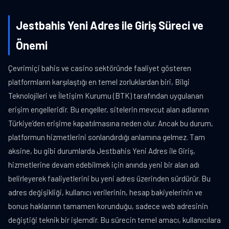
Jestbahis Yeni Adres ile Giriş Süreci ve
Önemi
Çevrimiçi bahis ve casino sektöründe faaliyet gösteren
platformların karşılaştığı en temel zorluklardan biri, Bilgi
Teknolojileri ve İletişim Kurumu (BTK) tarafından uygulanan
erişim engelleridir. Bu engeller, sitelerin mevcut alan adlarının
Türkiye’den erişime kapatılmasına neden olur. Ancak bu durum,
platformun hizmetlerini sonlandırdığı anlamına gelmez. Tam
aksine, bu gibi durumlarda Jestbahis Yeni Adres ile Giriş,
hizmetlerine devam edebilmek için anında yeni bir alan adı
belirleyerek faaliyetlerini bu yeni adres üzerinden sürdürür. Bu
adres değişikliği, kullanıcı verilerinin, hesap bakiyelerinin ve
bonus haklarının tamamen korunduğu, sadece web adresinin
değiştiği teknik bir işlemdir. Bu sürecin temel amacı, kullanıcılara