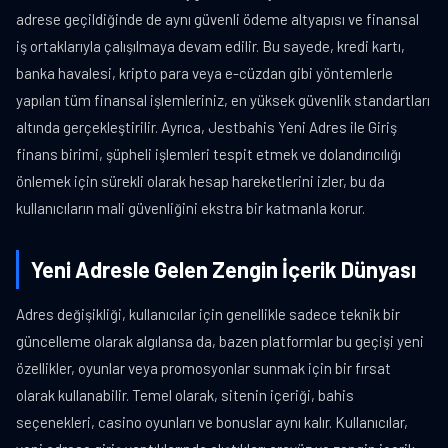
adrese geçildiğinde de aynı güvenli ödeme altyapısı ve finansal
iş ortaklarıyla çalışılmaya devam edilir. Bu sayede, kredi kartı,
banka havalesi, kripto para veya e-cüzdan gibi yöntemlerle
yapılan tüm finansal işlemleriniz, en yüksek güvenlik standartları
altında gerçekleştirilir. Ayrıca, Jestbahis Yeni Adres ile Giriş
finans birimi, şüpheli işlemleri tespit etmek ve dolandırıcılığı
önlemek için sürekli olarak hesap hareketlerini izler, bu da
kullanıcıların mali güvenliğini ekstra bir katmanla korur.
Yeni Adresle Gelen Zengin İçerik Dünyası
Adres değişikliği, kullanıcılar için genellikle sadece teknik bir
güncelleme olarak algılansa da, bazen platformlar bu geçişi yeni
özellikler, oyunlar veya promosyonlar sunmak için bir fırsat
olarak kullanabilir. Temel olarak, sitenin içeriği, bahis
seçenekleri, casino oyunları ve bonuslar aynı kalır. Kullanıcılar,