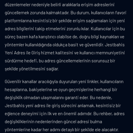
düzenlemeler nedeniyle belirli aralıklarla erişim adreslerini
güncellemek zorunda kalmaktadır. Bu durum, kullanıcıların favori
platformlarına kesintisiz bir şekilde erişim sağlamaları için yeni
adres bilgilerini takip etmelerini zorunlu kılar. Kullanıcılar için bu
süreç bazen kafa karıştırıcı olabilse de, doğru bilgi kaynakları ve
yöntemler kullanıldığında oldukça basit ve güvenlidir. Jestbahis
Yeni Adres ile Giriş hizmet kalitesini ve kullanıcı memnuniyetini
sürdürme hedefi, bu adres güncellemelerinin sorunsuz bir
şekilde yönetilmesini sağlar.
Güvenilir kanallar aracılığıyla duyurulan yeni linkler, kullanıcıların
hesaplarına, bakiyelerine ve oyun geçmişlerine herhangi bir
değişiklik olmadan ulaşmalarını garanti eder. Bu nedenle,
Jestbahis yeni adres ile giriş sürecini anlamak, kesintisiz bir
eğlence deneyimi için ilk ve en önemli adımdır. Bu rehber, adres
değişikliklerinin nedenlerinden güncel adresi bulma
yöntemlerine kadar her adımı detaylı bir şekilde ele alacaktır.