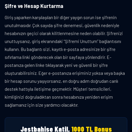
Şifre ve Hesap Kurtarma
Giriş yaparken karşılaşılan bir diğer yaygın sorun ise şifrenin
unutulmasıdır. Çok sayıda şifre denemesi, güvenlik nedeniyle
hesabınızın geçici olarak kilitlenmesine neden olabilir. Şifrenizi
unuttuysanız, giriş ekranındaki “Şifremi Unuttum” bağlantısını
kullanın. Bu bağlantı sizi, kayıtlı e-posta adresinize bir şifre
sıfırlama linki gönderecek olan bir sayfaya yönlendirir. E-
postanıza gelen linke tıklayarak yeni ve güvenli bir şifre
oluşturabilirsiniz. Eğer e-postanıza erişiminiz yoksa veya başka
bir hesap sorunu yaşıyorsanız, en doğru adım doğrudan canlı
destek hattıyla iletişime geçmektir. Müşteri temsilcileri,
kimliğinizi doğruladıktan sonra hesabınıza yeniden erişim
sağlamanız için size yardımcı olacaktır.
Jestbahise Katil,
1000 TL Bonus