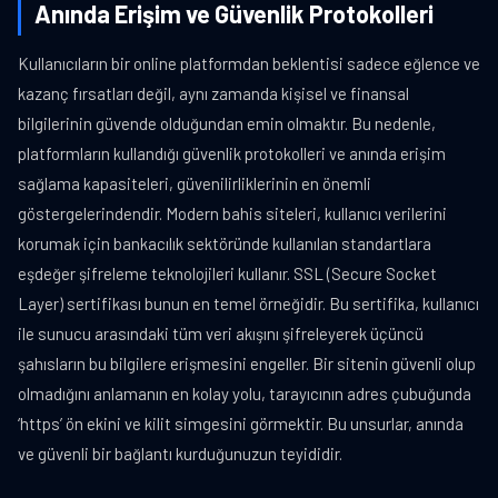
Anında Erişim ve Güvenlik Protokolleri
Kullanıcıların bir online platformdan beklentisi sadece eğlence ve
kazanç fırsatları değil, aynı zamanda kişisel ve finansal
bilgilerinin güvende olduğundan emin olmaktır. Bu nedenle,
platformların kullandığı güvenlik protokolleri ve anında erişim
sağlama kapasiteleri, güvenilirliklerinin en önemli
göstergelerindendir. Modern bahis siteleri, kullanıcı verilerini
korumak için bankacılık sektöründe kullanılan standartlara
eşdeğer şifreleme teknolojileri kullanır. SSL (Secure Socket
Layer) sertifikası bunun en temel örneğidir. Bu sertifika, kullanıcı
ile sunucu arasındaki tüm veri akışını şifreleyerek üçüncü
şahısların bu bilgilere erişmesini engeller. Bir sitenin güvenli olup
olmadığını anlamanın en kolay yolu, tarayıcının adres çubuğunda
‘https’ ön ekini ve kilit simgesini görmektir. Bu unsurlar, anında
ve güvenli bir bağlantı kurduğunuzun teyididir.