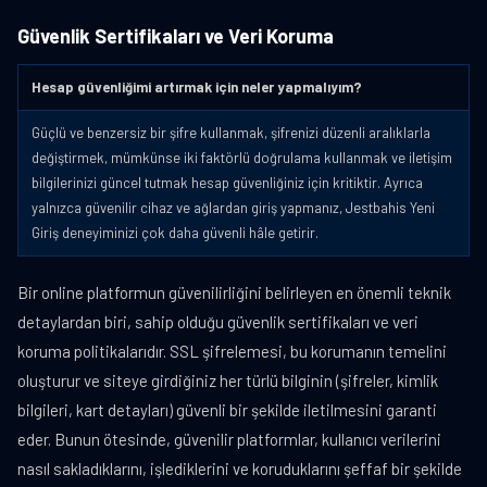
Güvenlik Sertifikaları ve Veri Koruma
Hesap güvenliğimi artırmak için neler yapmalıyım?
Güçlü ve benzersiz bir şifre kullanmak, şifrenizi düzenli aralıklarla
değiştirmek, mümkünse iki faktörlü doğrulama kullanmak ve iletişim
bilgilerinizi güncel tutmak hesap güvenliğiniz için kritiktir. Ayrıca
yalnızca güvenilir cihaz ve ağlardan giriş yapmanız, Jestbahis Yeni
Giriş deneyiminizi çok daha güvenli hâle getirir.
Bir online platformun güvenilirliğini belirleyen en önemli teknik
detaylardan biri, sahip olduğu güvenlik sertifikaları ve veri
koruma politikalarıdır. SSL şifrelemesi, bu korumanın temelini
oluşturur ve siteye girdiğiniz her türlü bilginin (şifreler, kimlik
bilgileri, kart detayları) güvenli bir şekilde iletilmesini garanti
eder. Bunun ötesinde, güvenilir platformlar, kullanıcı verilerini
nasıl sakladıklarını, işlediklerini ve koruduklarını şeffaf bir şekilde