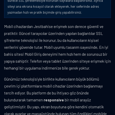
sürece SSL şifrelemesiyle korunan sayfalara bağlanırsınız. Ayrıca
siteyi ana ekrana kısayol olarak ekleyerek, her seferinde adres
yazmadan hızlı ve pratik biçimde giriş yapabilirsiniz.
Mobil cihazlardan Jestbahise erişmek son derece güvenli ve
pratiktir. Güncel tarayıcılar üzerinden yapılan bağlantılar SSL
şifreleme teknolojisi ile korunur, bu da kullanıcıların kişisel
verilerini güvende tutar. Mobil uyumlu tasarım sayesinde, En iyi
bahis sitesi Mobil Giriş deneyimi hem hızlı hem de sorunsuz bir
yapıya sahiptir. Telefon veya tablet üzerinden siteye erişmek için
herhangi bir uygulama indirmenize bile gerek yoktur.
Günümüz teknolojisiyle birlikte kullanıcıların büyük bölümü
çevrim içi platformlara mobil cihazlar üzerinden bağlanmayı
tercih ediyor. Bu platform de bu ihtiyacı göz önünde
bulundurarak tamamen
responsive
bir mobil arayüz
geliştirmiştir. Bu yapı, ekran boyutuna göre kendini otomatik
olarak ayarlar ve masaüstünde bulunan tüm özellikleri mobilde