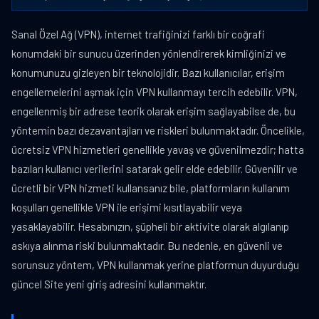
Sanal Özel Ağ (VPN), internet trafiğinizi farklı bir coğrafi
konumdaki bir sunucu üzerinden yönlendirerek kimliğinizi ve
konumunuzu gizleyen bir teknolojidir. Bazı kullanıcılar, erişim
engellemelerini aşmak için VPN kullanmayı tercih edebilir. VPN,
engellenmiş bir adrese teorik olarak erişim sağlayabilse de, bu
yöntemin bazı dezavantajları ve riskleri bulunmaktadır. Öncelikle,
ücretsiz VPN hizmetleri genellikle yavaş ve güvenilmezdir; hatta
bazıları kullanıcı verilerini satarak gelir elde edebilir. Güvenilir ve
ücretli bir VPN hizmeti kullansanız bile, platformların kullanım
koşulları genellikle VPN ile erişimi kısıtlayabilir veya
yasaklayabilir. Hesabınızın, şüpheli bir aktivite olarak algılanıp
askıya alınma riski bulunmaktadır. Bu nedenle, en güvenli ve
sorunsuz yöntem, VPN kullanmak yerine platformun duyurduğu
güncel Site yeni giriş adresini kullanmaktır.