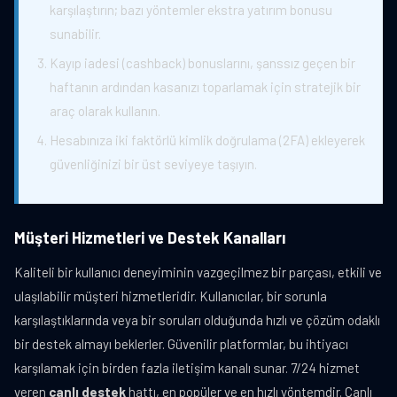
karşılaştırın; bazı yöntemler ekstra yatırım bonusu
sunabilir.
Kayıp iadesi (cashback) bonuslarını, şanssız geçen bir
haftanın ardından kasanızı toparlamak için stratejik bir
araç olarak kullanın.
Hesabınıza iki faktörlü kimlik doğrulama (2FA) ekleyerek
güvenliğinizi bir üst seviyeye taşıyın.
Müşteri Hizmetleri ve Destek Kanalları
Kaliteli bir kullanıcı deneyiminin vazgeçilmez bir parçası, etkili ve
ulaşılabilir müşteri hizmetleridir. Kullanıcılar, bir sorunla
karşılaştıklarında veya bir soruları olduğunda hızlı ve çözüm odaklı
bir destek almayı beklerler. Güvenilir platformlar, bu ihtiyacı
karşılamak için birden fazla iletişim kanalı sunar. 7/24 hizmet
veren
canlı destek
hattı, en popüler ve en hızlı yöntemdir. Canlı