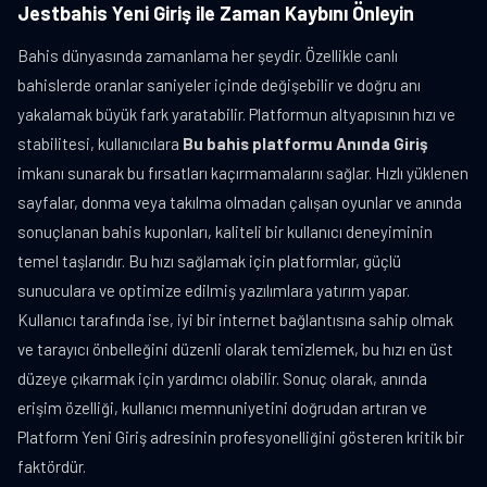
Jestbahis Yeni Giriş ile Zaman Kaybını Önleyin
Bahis dünyasında zamanlama her şeydir. Özellikle canlı
bahislerde oranlar saniyeler içinde değişebilir ve doğru anı
yakalamak büyük fark yaratabilir. Platformun altyapısının hızı ve
stabilitesi, kullanıcılara
Bu bahis platformu Anında Giriş
imkanı sunarak bu fırsatları kaçırmamalarını sağlar. Hızlı yüklenen
sayfalar, donma veya takılma olmadan çalışan oyunlar ve anında
sonuçlanan bahis kuponları, kaliteli bir kullanıcı deneyiminin
temel taşlarıdır. Bu hızı sağlamak için platformlar, güçlü
sunuculara ve optimize edilmiş yazılımlara yatırım yapar.
Kullanıcı tarafında ise, iyi bir internet bağlantısına sahip olmak
ve tarayıcı önbelleğini düzenli olarak temizlemek, bu hızı en üst
düzeye çıkarmak için yardımcı olabilir. Sonuç olarak, anında
erişim özelliği, kullanıcı memnuniyetini doğrudan artıran ve
Platform Yeni Giriş adresinin profesyonelliğini gösteren kritik bir
faktördür.